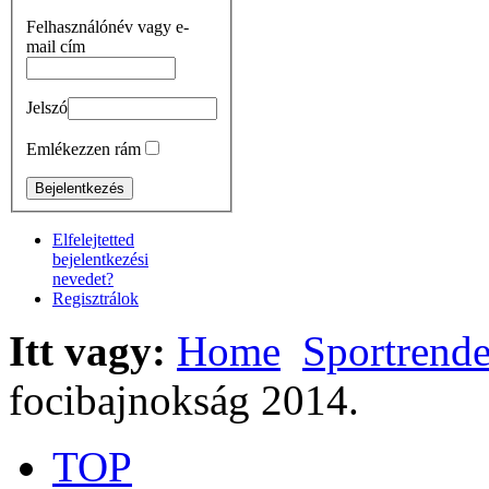
Felhasználónév vagy e-
mail cím
Jelszó
Emlékezzen rám
Elfelejtetted
bejelentkezési
nevedet?
Regisztrálok
Itt vagy:
Home
Sportrend
focibajnokság 2014.
TOP