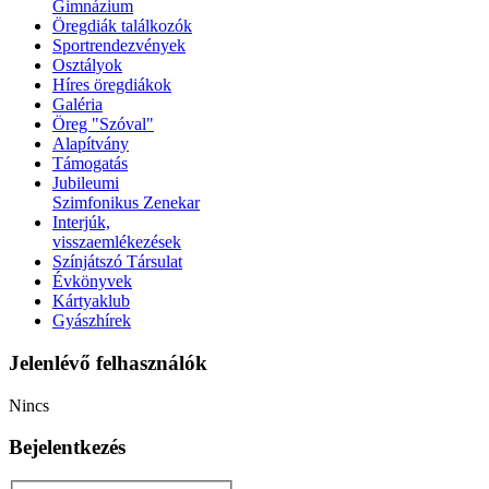
Gimnázium
Öregdiák találkozók
Sportrendezvények
Osztályok
Híres öregdiákok
Galéria
Öreg "Szóval"
Alapítvány
Támogatás
Jubileumi
Szimfonikus Zenekar
Interjúk,
visszaemlékezések
Színjátszó Társulat
Évkönyvek
Kártyaklub
Gyászhírek
Jelenlévő felhasználók
Nincs
Bejelentkezés