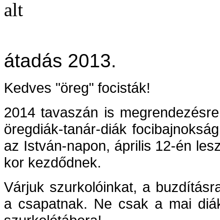
Ku
átadás 2013.
Kedves "öreg" focisták!
2014 tavaszán is megrendezésre
öregdiák-tanár-diák focibajnokság
az István-napon, április 12-én le
kor kezdődnek.
Várjuk szurkolóinkat, a buzdítás
a csapatnak. Ne csak a mai diá