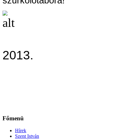
szurkolótábora!
Meccs 
2013.
Főmenü
Hírek
Szent István