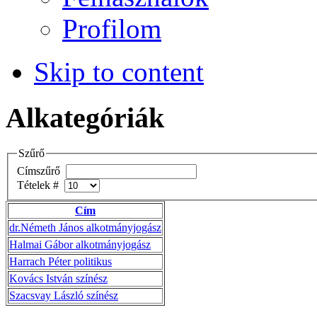
Profilom
Skip to content
Alkategóriák
Szűrő
Címszűrő
Tételek #
Cím
dr.Németh János alkotmányjogász
Halmai Gábor alkotmányjogász
Harrach Péter politikus
Kovács István színész
Szacsvay László színész