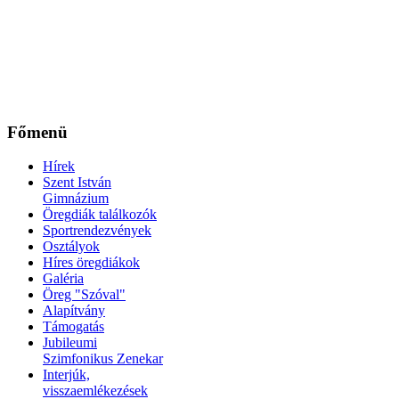
Főmenü
Hírek
Szent István
Gimnázium
Öregdiák találkozók
Sportrendezvények
Osztályok
Híres öregdiákok
Galéria
Öreg "Szóval"
Alapítvány
Támogatás
Jubileumi
Szimfonikus Zenekar
Interjúk,
visszaemlékezések