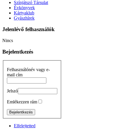
Színjátszó Társulat
Évkönyvek
Kártyaklub
Gyászhírek
Jelenlévő felhasználók
Nincs
Bejelentkezés
Felhasználónév vagy e-
mail cím
Jelszó
Emlékezzen rám
Elfelejtetted