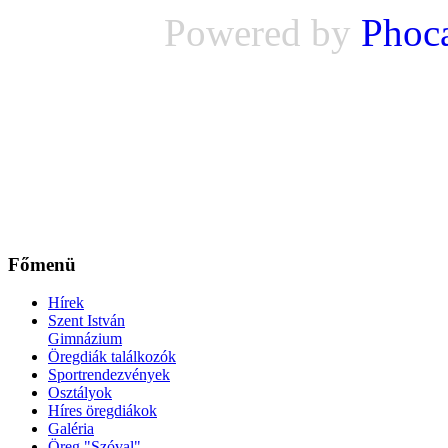
Powered by
Phoc
Főmenü
Hírek
Szent István
Gimnázium
Öregdiák találkozók
Sportrendezvények
Osztályok
Híres öregdiákok
Galéria
Öreg "Szóval"