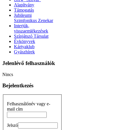
Alapítvány
Támogatás
Jubileumi
Szimfonikus Zenekar
Interjúk,
visszaemlékezések
Színjátszó Társulat
Évkönyvek
Kártyaklub
Gyászhírek
Jelenlévő felhasználók
Nincs
Bejelentkezés
Felhasználónév vagy e-
mail cím
Jelszó