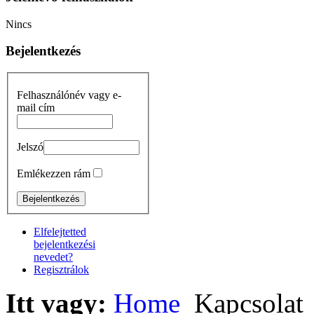
Nincs
Bejelentkezés
Felhasználónév vagy e-
mail cím
Jelszó
Emlékezzen rám
Elfelejtetted
bejelentkezési
nevedet?
Regisztrálok
Itt vagy:
Home
Kapcsolat