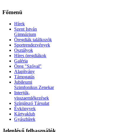
Főmenü
Hírek
Szent István
Gimnázium
Öregdiák találkozók
Sportrendezvények
Osztályok
Híres öregdiákok
Galéria
Öreg "Szóval"
Alapítvány
Támogatás
Jubileumi
Szimfonikus Zenekar
Interjúk,
visszaemlékezések
Színjátszó Társulat
Évkönyvek
Kártyaklub
Gyászhírek
Jelenlévő felhasználók