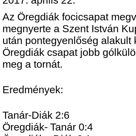
Az Öregdiák focicsapat megv
megnyerte a Szent István Ku
után pontegyenlőség alakult k
Öregdiák csapat jobb gólkül
meg a tornát.
Eredmények:
Tanár-Diák 2:6
Öregdiák- Tanár 0:4