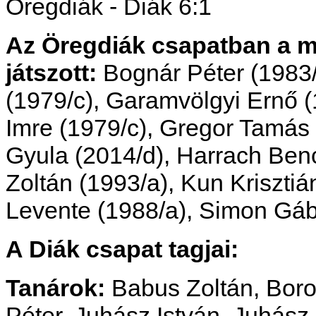
Öregdiák - Diák 6:1
Az Öregdiák csapatban a
játszott:
Bognár Péter (1983/
(1979/c), Garamvölgyi Ernő (
Imre (1979/c), Gregor Tamás
Gyula (2014/d),
Harrach Ben
Zoltán (1993/a), Kun Krisztiá
Levente (1988/a), Simon Gáb
A Diák csapat tagjai:
Tanárok:
Babus Zoltán, Bor
Péter, Juhász István, Juhász