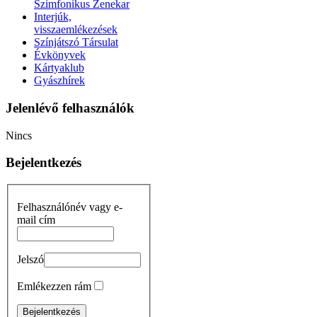
Szimfonikus Zenekar
Interjúk,
visszaemlékezések
Színjátszó Társulat
Évkönyvek
Kártyaklub
Gyászhírek
Jelenlévő felhasználók
Nincs
Bejelentkezés
Felhasználónév vagy e-
mail cím
Jelszó
Emlékezzen rám