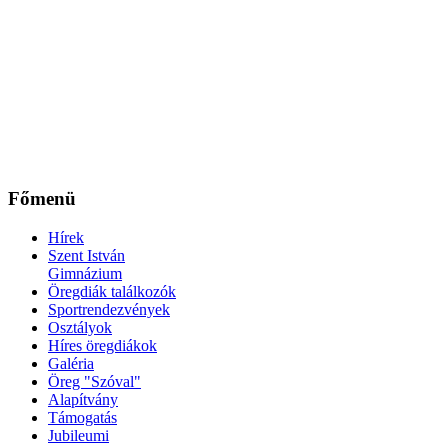
Főmenü
Hírek
Szent István
Gimnázium
Öregdiák találkozók
Sportrendezvények
Osztályok
Híres öregdiákok
Galéria
Öreg "Szóval"
Alapítvány
Támogatás
Jubileumi