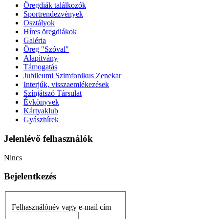
Öregdiák találkozók
Sportrendezvények
Osztályok
Híres öregdiákok
Galéria
Öreg "Szóval"
Alapítvány
Támogatás
Jubileumi Szimfonikus Zenekar
Interjúk, visszaemlékezések
Színjátszó Társulat
Évkönyvek
Kártyaklub
Gyászhírek
Jelenlévő felhasználók
Nincs
Bejelentkezés
Felhasználónév vagy e-mail cím