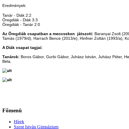
Eredmények:
Tanár - Diák 2:2
Öregdiák - Diák 3:3
Öregdiák - Tanár 2:0
Az Öregdiák csapatban a meccseken játszott:
Baranyai Zsolt (20
Tamás (1979/d),
Harrach Bence (2013/e),
Hinfner Zoltán (1993/a), 
A Diák csapat tagjai:
Tanárok:
Boros Gábor, Gurbi Gábor
, Juhász István, Juhász Péter, H
Béla.
Főmenü
Hírek
Szent István Gimnázium