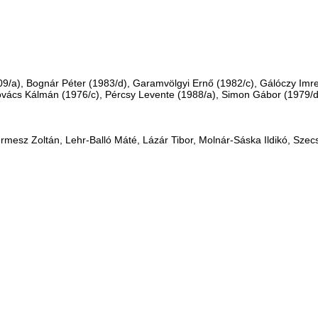
09/a), Bognár Péter (1983/d), Garamvölgyi Ernő (1982/c), Gálóczy Imr
Kovács Kálmán (1976/c), Pércsy Levente (1988/a), Simon Gábor (1979/d
ermesz Zoltán,
Lehr-Balló Máté, Lázár Tibor, Molnár-Sáska Ildikó, Szecs