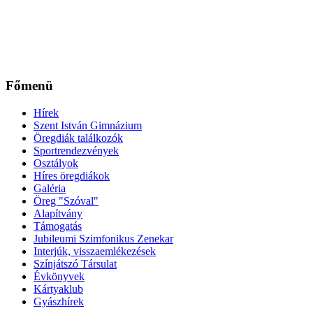
Főmenü
Hírek
Szent István Gimnázium
Öregdiák találkozók
Sportrendezvények
Osztályok
Híres öregdiákok
Galéria
Öreg "Szóval"
Alapítvány
Támogatás
Jubileumi Szimfonikus Zenekar
Interjúk, visszaemlékezések
Színjátszó Társulat
Évkönyvek
Kártyaklub
Gyászhírek