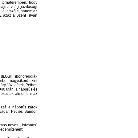
a tornateremben, hogy
majd a világ gazdasági
l jellemzője, hanem az
D.E azaz a
S
zent
I
stván
 dr.Güll Tibor öregdiák
emben nagysikerű színi
kláry Józsefnek, Pethes
1940 után, a háborús és
gyekeztek átmenteni az
ozzá a háborús károk
ivadar, Pethes Sándor,
mos neves „ istvános”
 megemlítenem: