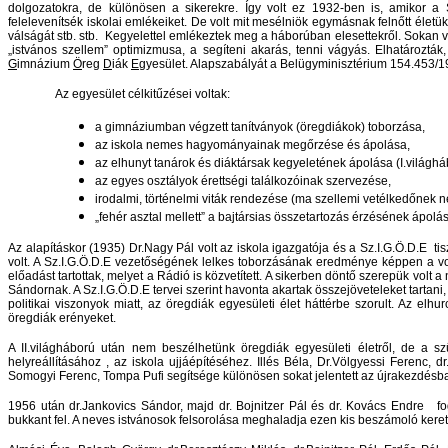
dolgozatokra, de különösen a sikerekre. Így volt ez 1932-ben is, amikor a 
felelevenítsék iskolai emlékeiket. De volt mit mesélniök egymásnak felnőtt élet
válságát stb. stb. Kegyelettel emlékeztek meg a háborúban elesettekről. Sokan
„istvános szellem” optimizmusa, a segíteni akarás, tenni vágyás. Elhatározt
G
imnázium
Ö
reg
D
iák
E
gyesület. Alapszabályát a Belügyminisztérium 154.453/
Az egyesület célkitűzései voltak:
a gimnáziumban végzett tanítványok (öregdiákok) toborzása,
a
z
iskola nemes hagyományainak megőrzése és ápolása,
az elhunyt tanárok és diáktársak kegyeletének ápolása (I.világhá
az egyes osztályok érettségi találkozóinak szervezése,
irodalmi, történelmi viták rendezése (ma szellemi vetélkedőnek 
„fehér asztal mellett” a bajtársias összetartozás érzésének ápolá
Az alapításkor (1935) Dr.Nagy Pál volt az iskola igazgatója és a Sz.I.G.Ö.D.E tisz
volt. A Sz.I.G.Ö.D.E vezetőségének lelkes toborzásának eredménye képpen a vo
előadást tartottak, melyet a Rádió is közvetített. A sikerben döntő szerepük volt
Sándornak. A Sz.I.G.Ö.D.E tervei szerint havonta akartak összejöveteleket tartani
politikai viszonyok miatt, az öregdiák egyesületi élet háttérbe szorult. Az elh
öregdiák erényeket.
A II.világháború után nem beszélhetünk öregdiák egyesületi életről, de a
helyreállításához , az iskola ujjáépítéséhez. Illés Béla, Dr.Völgyessi Ferenc,
Somogyi Ferenc, Tompa Pufi segítsége különösen sokat jelentett az újrakezdésb
1956 után dr.Jankovics Sándor, majd dr. Bojnitzer Pál és dr. Kovács Endre f
bukkant fel. A neves istvánosok felsorolása meghaladja ezen kis beszámoló ke