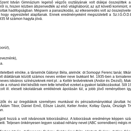
Szent István Gimnázium legelső végzős osztályának volt diákjai összejöttek 
ükről is, hiszen közben átszenvedték az első világháborút, az azt követő kommünt, 
 voltak hadifogságban. Mégsem a panaszkodás, az elkeseredés volt az összejövete
ák, hogy egyesületet alapítanak. Ennek eredményeként megszületett a Sz.I.G.Ö.
1935 M számon hagyta jóvá.
ború!),
neveznénk),
sa.
teletbeli elnöke, a társelnök Gátonyi Béla, alelnök: dr.Somogyi Ferenc tanár, titkár
lt diáktársak között számos neves ember neve bukkant fel. 1935-ben a tornater
 a neves istvános színészeknek mint pl.: a Kellér testvéreknek (Andor és Dezső), Ma
, de a rohanó élet később nem tette lehetővé ezeket a gyakori találkozásokat. Sőt 
urcolt ill. elesett iskolatársak emlékének ápolásán túl, a jobb jövő reményében i
 szülők és az öregdiákok személyes munkával és pénzadományokkal járultak h
 dr.Ádám Tibor, Dániel Ernő, Eősze László, Keller Andor, Koltay Gyula, Országh T
an.
ogott hozzá a volt istvánosok toborzásához. A toborzásuk eredménye képpen szá
reteiti. Teljesen önkényesen legyen szabad néhány nevet (ABC sorrendben) mégis