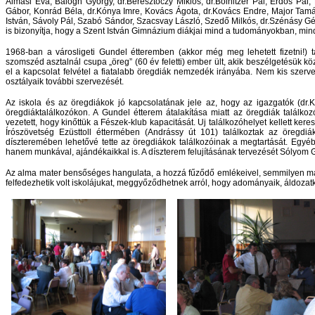
Almási Éva, Balogh György, dr.Beresztóczy Miklós, dr.Boinitzer Pál, Erdős Pál,
Gábor, Konrád Béla, dr.Kónya Imre, Kovács Ágota, dr.Kovács Endre, Major Tamás
István, Sávoly Pál, Szabó Sándor, Szacsvay László, Szedő Milkós, dr.Szénásy Géz
is bizonyítja, hogy a Szent István Gimnázium diákjai mind a tudományokban, mind
1968-ban a városligeti Gundel étteremben (akkor még meg lehetett fizetni!) ta
szomszéd asztalnál csupa „öreg” (60 év feletti) ember ült, akik beszélgetésük kö
el a kapcsolat felvétel a fiatalabb öregdiák nemzedék irányába. Nem kis szerve
osztályaik további szervezését.
Az iskola és az öregdiákok jó kapcsolatának jele az, hogy az igazgatók (dr.Ko
öregdiáktalálkozókon.
A Gundel étterem átalakítása miatt az öregdiák találk
vezetett, hogy kinőttük a Fészek-klub kapacitását. Uj találkozóhelyet kellett 
Írószövetség Ezüsttoll éttermében (Andrássy út 101) találkoztak az öregdiá
díszteremében lehetővé tette az öregdiákok találkozóinak a megtartását. Egy
hanem munkával, ajándékaikkal is. A díszterem felujításának tervezését Sólyom
Az alma mater bensőséges hangulata, a hozzá fűződő emlékeivel, semmilyen más
felfedezhetik volt iskolájukat, meggyőződhetnek arról, hogy adományaik, áldozatk