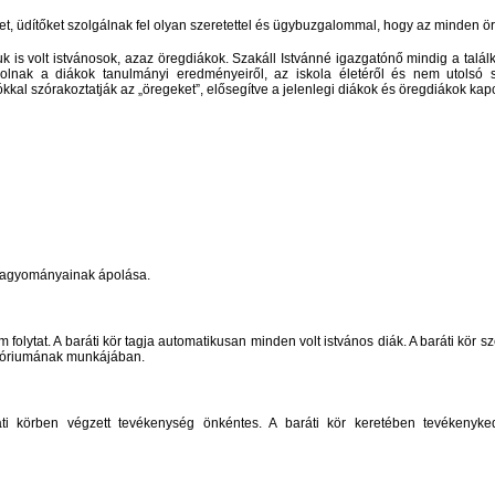
ket, üdítőket szolgálnak fel olyan szeretettel és ügybuzgalommal, hogy az minden ö
 is volt istvánosok, azaz öregdiákok. Szakáll Istvánné igazgatónő mindig a találk
lnak a diákok tanulmányi eredményeiről, az iskola életéről és nem utolsó 
al szórakoztatják az „öregeket”, elősegítve a jelenlegi diákok és öregdiákok kapc
 hagyományainak ápolása.
olytat. A baráti kör tagja automatikusan minden volt istvános diák. A baráti kör 
ratóriumának munkájában.
baráti körben végzett tevékenység önkéntes. A baráti kör keretében tevékeny