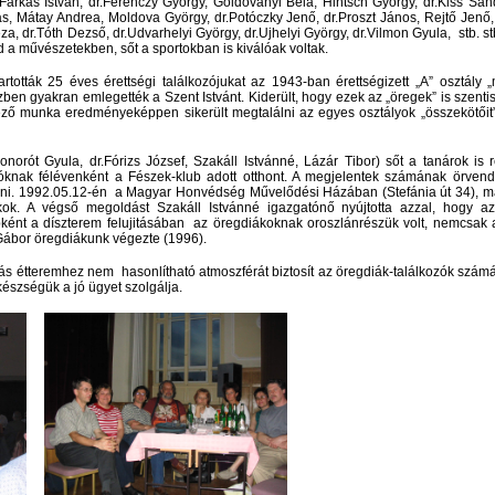
 Farkas István, dr.Ferenczy György, Goldoványi Béla, Hintsch György, dr.Kiss Sánd
, Mátay Andrea, Moldova György, dr.Potóczky Jenő, dr.Proszt János, Rejtő Jenő,
a, dr.Tóth Dezső, dr.Udvarhelyi György, dr.Ujhelyi György, dr.Vilmon Gyula, stb. 
 a művészetekben, sőt a sportokban is kiválóak voltak.
rtották 25 éves érettségi találkozójukat az 1943-ban érettségizett „A” osztály 
zben gyakran emlegették a Szent Istvánt. Kiderült, hogy ezek az „öregek” is szenti
ző munka eredményeképpen sikerült megtalálni az egyes osztályok „összekötőit”, 
norót Gyula, dr.Fórizs József, Szakáll Istvánné, Lázár Tibor) sőt a tanárok is 
ozóknak félévenként a Fészek-klub adott otthont. A megjelentek számának örve
keresni. 1992.05.12-én a Magyar Honvédség Művelődési Házában (Stefánia út 34), m
kok. A végső megoldást Szakáll Istvánné igazgatónő nyújtotta azzal, hogy az 
ébként a díszterem felujitásában az öregdiákoknak oroszlánrészük volt, nemcsak
 Gábor öregdiákunk végezte (1996).
 étteremhez nem hasonlítható atmoszférát biztosít az öregdiák-találkozók számá
észségük a jó ügyet szolgálja.