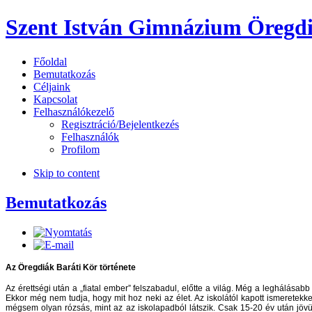
Szent István Gimnázium Öregdi
Főoldal
Bemutatkozás
Céljaink
Kapcsolat
Felhasználókezelő
Regisztráció/Bejelentkezés
Felhasználók
Profilom
Skip to content
Bemutatkozás
Az Öregdiák Baráti Kör története
Az érettségi után a „fiatal ember” felszabadul, előtte a világ. Még a leghálásabb
Ekkor még nem tudja, hogy mit hoz neki az élet. Az iskolától kapott ismeretekkel
mégsem olyan rózsás, mint az az iskolapadból látszik. Csak 15-20 év után jövün