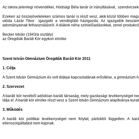
Az iskola jelenlegi növendékei, Hódsági Béla tanár úr irányításával, szendvicse
Ezeken az összejöveteleken számos tanár is részt vesz, akik közül többen maguk
utóda Lázár Tibor igazgató a vendéglátó házigazda. Az igazgatók beszámo
adományainak felhasználásról. A diákok néha színielőadásokkal, zenei produkciókk
Becker István (1943/a osztály)
az Öregdiák Baráti Kör egykori elnöke
Szent István Gimnázium Öregdiák Baráti Kör 2011
1. Célja
A Szent István Gimnázium és volt diákjai kapcsolatának erősítése, a gimnázium
2. Szervezet
A baráti kör nevéből adódóan baráti társaság, mely gazdasági tevékenységet nem f
látja el. A baráti kör elnöke részt vesz a Szent István Gimnázium alapítványa ku
3. Működés
A baráti kör politikai tevékenységet nem folytat, pártoktól független. A 
ellenszolgáltatást nem kapnak.