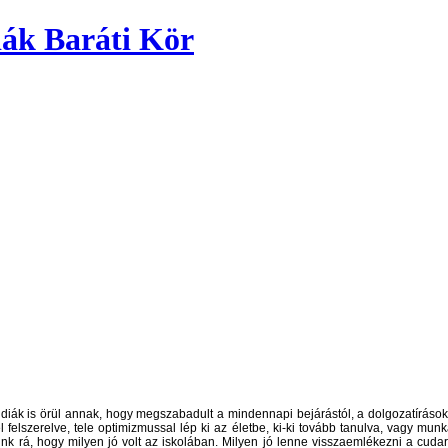
ák Baráti Kör
 diák is örül annak, hogy megszabadult a mindennapi bejárástól, a dolgozatírásoktó
 felszerelve, tele optimizmussal lép ki az életbe, ki-ki tovább tanulva, vagy munk
k rá, hogy milyen jó volt az iskolában. Milyen jó lenne visszaemlékezni a cudarn