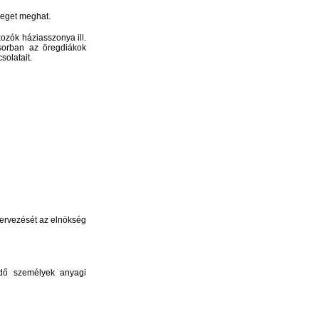
reget meghat.
ozók háziasszonya ill.
sorban az öregdiákok
solatait.
szervezését az elnökség
kedő személyek anyagi