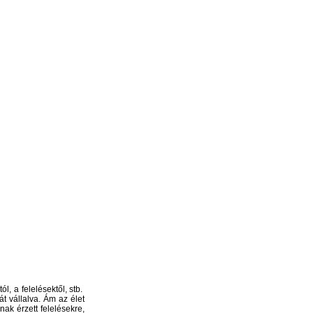
l, a felelésektől, stb.
át vállalva. Ám az élet
ak érzett felelésekre,