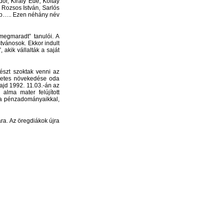
or, Király Ede, Koltay
 Rozsos István, Sarlós
stb….. Ezen néhány név
„megmaradt” tanulói. A
stvánosok. Ekkor indult
akik vállalták a saját
részt szoktak venni az
ndetes növekedése oda
ajd 1992. 11.03.-án az
alma mater felújított
 a pénzadományaikkal,
ra. Az öregdiákok újra