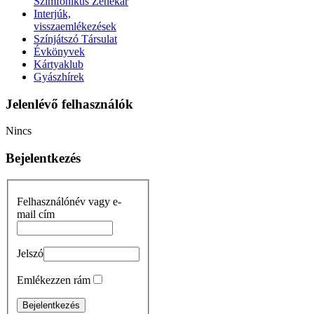
Szimfonikus Zenekar
Interjúk,
visszaemlékezések
Színjátszó Társulat
Évkönyvek
Kártyaklub
Gyászhírek
Jelenlévő felhasználók
Nincs
Bejelentkezés
Felhasználónév vagy e-
mail cím
Jelszó
Emlékezzen rám