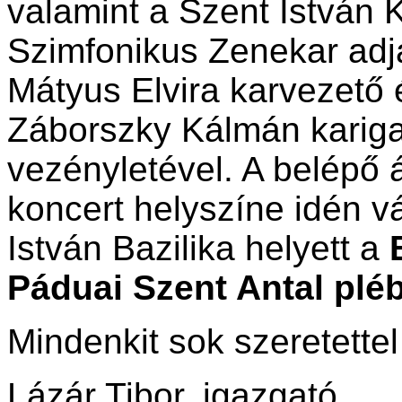
valamint a Szent István K
Szimfonikus Zenekar adj
Mátyus Elvira karvezető 
Záborszky Kálmán karig
vezényletével. A belépő 
koncert helyszíne idén vá
István Bazilika helyett a
Páduai Szent Antal plé
Mindenkit sok szeretettel
Lázár Tibor, igazgató