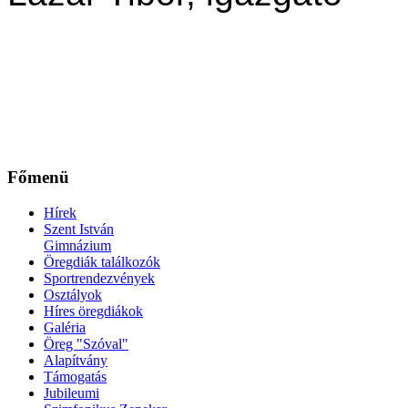
Főmenü
Hírek
Szent István
Gimnázium
Öregdiák találkozók
Sportrendezvények
Osztályok
Híres öregdiákok
Galéria
Öreg "Szóval"
Alapítvány
Támogatás
Jubileumi