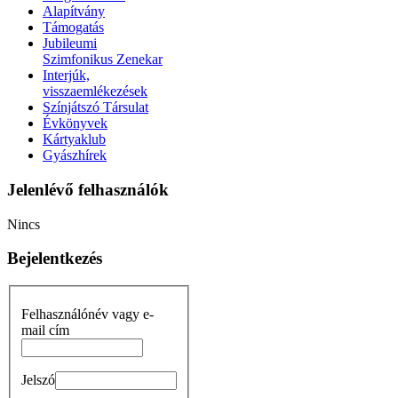
Alapítvány
Támogatás
Jubileumi
Szimfonikus Zenekar
Interjúk,
visszaemlékezések
Színjátszó Társulat
Évkönyvek
Kártyaklub
Gyászhírek
Jelenlévő felhasználók
Nincs
Bejelentkezés
Felhasználónév vagy e-
mail cím
Jelszó