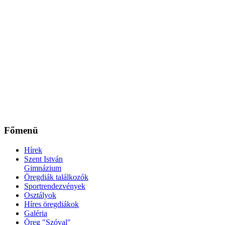
Főmenü
Hírek
Szent István
Gimnázium
Öregdiák találkozók
Sportrendezvények
Osztályok
Híres öregdiákok
Galéria
Öreg "Szóval"