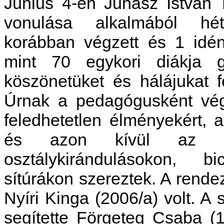
Június 4-én Juhász István 
vonulása alkalmából hé
korábban végzett és 1 idén 
mint 70 egykori diákja g
köszönetüket és hálájukat f
Úrnak a pedagógusként vég
feledhetetlen élményekért, 
és azon kívül az ált
osztálykirándulásokon, b
sítúrákon szereztek. A rende
Nyíri Kinga (2006/a) volt. 
segítette Förgeteg Csaba (1